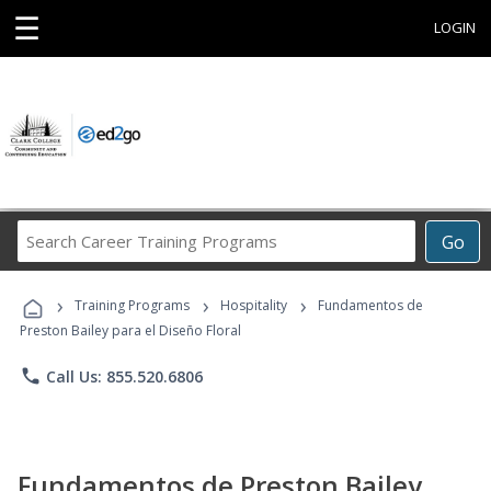
☰
LOGIN
Search
Go
Career
Training
›
›
›
Programs
Training Programs
Hospitality
Fundamentos de
Preston Bailey para el Diseño Floral
phone
Call Us: 855.520.6806
Fundamentos de Preston Bailey