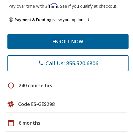
Affirm
Pay over time with
. See if you qualify at checkout.
Payment & Funding:
view your options
ENROLL NOW
Call Us: 855.520.6806
phone
schedule
240 course hrs
Code ES-GES298
calendar_today
6 months