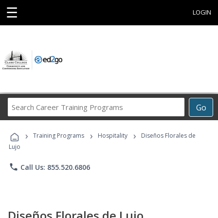
☰
LOGIN
Search
Go
Career
Training
›
›
›
Programs
Training Programs
Hospitality
Diseños Florales de
Lujo
phone
Call Us: 855.520.6806
Diseños Florales de Lujo