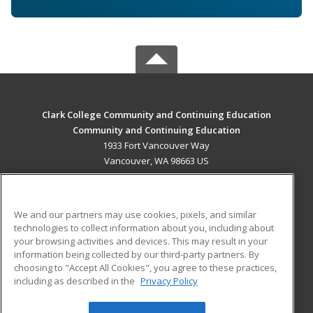
Clark College Community and Continuing Education
Community and Continuing Education
1933 Fort Vancouver Way
Vancouver, WA 98663 US
MAIN CONTENT
Career Training
We and our partners may use cookies, pixels, and similar
technologies to collect information about you, including about
ADDITIONAL RESOURCES
your browsing activities and devices. This may result in your
information being collected by our third-party partners. By
Military
Student Blog
choosing to "Accept All Cookies", you agree to these practices,
Financial Assistance
including as described in the
Privacy Policy
Help