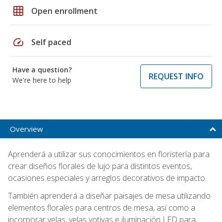
grid_on
Open enrollment
speed
Self paced
Have a question?
REQUEST INFO
We're here to help
Overview
Aprenderá a utilizar sus conocimientos en floristería para
crear diseños florales de lujo para distintos eventos,
ocasiones especiales y arreglos decorativos de impacto.
También aprenderá a diseñar paisajes de mesa utilizando
elementos florales para centros de mesa, así como a
incorporar velas, velas votivas e iluminación LED para